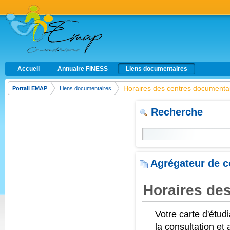
Saut au contenu
Accueil
Annuaire FINESS
Liens documentaires
Navigation
Horaires des centres documentaires - Liens docum
Horaires des centres documenta
Portail EMAP
Liens documentaires
Chapelure
Recherche
Agrégateur de 
Horaires de
Votre carte d'étud
la consultation et