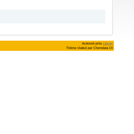
Actionné près
Liferay
Thème réalisé par Chemdata OI